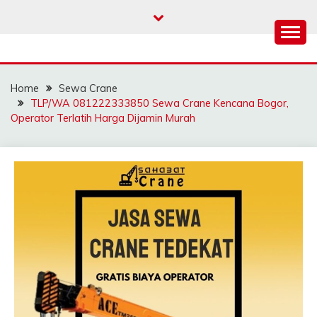
Skip
to
content
SAHABAT CRANE |
Sewa Crane, Forklift, Skylift Harga Bersahabat
JASA SEWA CRANE |
Home
Sewa Crane
FORKLIFT | SKYLIFT
TLP/WA 081222333850 Sewa Crane Kencana Bogor,
Operator Terlatih Harga Dijamin Murah