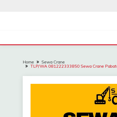
Skip
to
content
SAHABAT CRANE | J
Sewa Crane, Forklift, Skylift Harga Bersahabat
Home
Sewa Crane
TLP/WA 081222333850 Sewa Crane Pabaton B