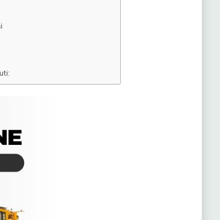
i
ti: