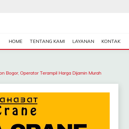
ASA SEWA CRANE | FORKL
HOME
TENTANG KAMI
LAYANAN
KONTAK
ogor, Operator Terampil Harga Dijamin Murah