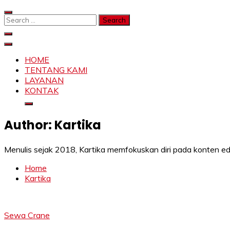
Skip
to
Search
content
for:
SAHABAT CRANE | JASA SEWA CRANE | FORKLIFT | SKY
Sewa Crane, Forklift, Skylift Harga Bersahabat
HOME
TENTANG KAMI
LAYANAN
KONTAK
Author:
Kartika
Menulis sejak 2018, Kartika memfokuskan diri pada konten ed
Home
Kartika
Sewa Crane