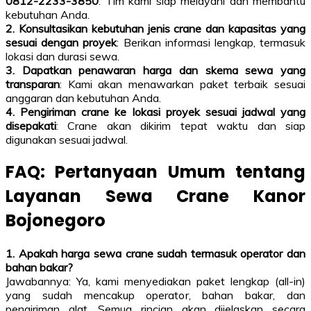
0812-2233-3850
: Tim kami siap melayani dan membantu
kebutuhan Anda.
2. Konsultasikan kebutuhan jenis crane dan kapasitas yang
sesuai dengan proyek
: Berikan informasi lengkap, termasuk
lokasi dan durasi sewa.
3. Dapatkan penawaran harga dan skema sewa yang
transparan
: Kami akan menawarkan paket terbaik sesuai
anggaran dan kebutuhan Anda.
4. Pengiriman crane ke lokasi proyek sesuai jadwal yang
disepakati
: Crane akan dikirim tepat waktu dan siap
digunakan sesuai jadwal.
FAQ: Pertanyaan Umum tentang
Layanan Sewa Crane Kanor
Bojonegoro
1. Apakah harga sewa crane sudah termasuk operator dan
bahan bakar?
Jawabannya: Ya, kami menyediakan paket lengkap (all-in)
yang sudah mencakup operator, bahan bakar, dan
pengiriman alat. Semua rincian akan dijelaskan secara