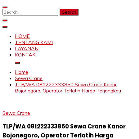
Skip
to
Search
content
for:
SAHABAT CRANE | JASA SEWA CRANE | FORKLIFT |
Sewa Crane, Forklift, Skylift Harga Bersahabat
SKYLIFT
HOME
TENTANG KAMI
LAYANAN
KONTAK
Home
Sewa Crane
TLP/WA 081222333850 Sewa Crane Kanor
Bojonegoro, Operator Terlatih Harga Terjangkau
Sewa Crane
TLP/WA 081222333850 Sewa Crane Kanor
Bojonegoro, Operator Terlatih Harga