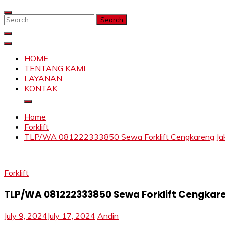
Skip
to
Search
content
for:
SAHABAT CRANE | JASA SEWA CRANE | FORKLIFT | SKY
Sewa Crane, Forklift, Skylift Harga Bersahabat
HOME
TENTANG KAMI
LAYANAN
KONTAK
Home
Forklift
TLP/WA 081222333850 Sewa Forklift Cengkareng Jakar
Forklift
TLP/WA 081222333850 Sewa Forklift Cengkare
July 9, 2024
July 17, 2024
Andin