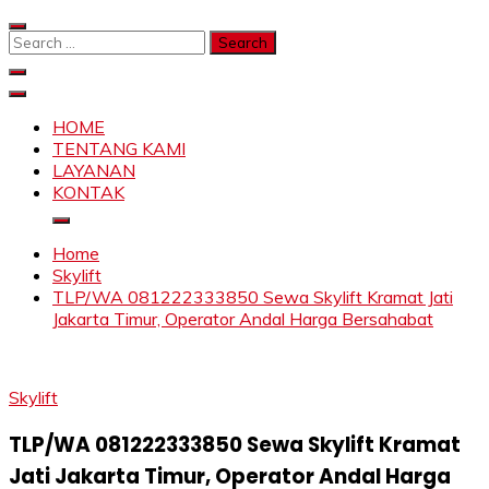
Skip
to
Search
content
for:
SAHABAT CRANE | JASA SEWA CRANE | FORKLIFT |
Sewa Crane, Forklift, Skylift Harga Bersahabat
SKYLIFT
HOME
TENTANG KAMI
LAYANAN
KONTAK
Home
Skylift
TLP/WA 081222333850 Sewa Skylift Kramat Jati
Jakarta Timur, Operator Andal Harga Bersahabat
Skylift
TLP/WA 081222333850 Sewa Skylift Kramat
Jati Jakarta Timur, Operator Andal Harga