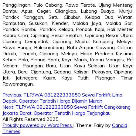
Penggilingan, Pulo Gebang, Rawa Terate, Ujung Menteng,
Bambu Apus, Ceger, Cilangkap, Lubang Buaya, Munjul,
Pondok Ranggon, Setu, Cibubur, Kelapa Dua Wetan,
Rambutan, Susukan, Klender, Malaka Jaya, Malaka Sari,
Pondok Bambu, Pondok Kelapa, Pondok Kopi, Bali Mester,
Bidara Cina, Cipinang Besar Selatan, Cipinang Besar Utara,
Cipinang Cempedak, Cipinang Muara, Kampung Melayu,
Rawa Bunga, Balekambang, Batu Ampar, Cawang, Cililitan,
Dukuh, Tengah, Cipinang Melayu, Halim Perdana Kusuma,
Kebon Pala, Pinang Ranti, Kayu Manis, Kebon Manggis, Pal
Meriam, Pisangan Baru, Utan Kayu Selatan, Utan Kayu
Utara, Baru, Cijantung, Gedong, Kalisari, Pekayon, Cipinang,
Jati, Jatinegara Kaum, Kayu Putih, Pisangan Timur,
Rawamangun,
Post
Previous:
TLP/WA 081222333850 Sewa Forklift Limo
Depok, Operator Terlatih Harga Dijamin Murah
navigation
Next:
TLP/WA 081222333850 Sewa Forklift Cengkareng
Jakarta Barat, Operator Terlatih Harga Terjangkau
All Rights Reserved 2025.
Proudly powered by WordPress
|
Theme: Fairy by
Candid
Themes
.