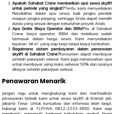
Apakah Sahabat Crane memberikan opsi sewa skylift
untuk periode yang singkat?
Tentu, kami menyediakan
fleksibilitas dalam opsi sewa, baik jangka pendek
maupun jangka panjang, sehingga Anda dapat memilih
durasi yang sesuai dengan kebutuhan proyek Anda.
Apa Gratis Biaya Operator dan BBM?
Ya, di Sahabat
Crane, biaya operator, BBM, dan mobilisasi sudah
termasuk dalam harga sewa. Kami menyediakan
layanan “all-in” yang siap kerja tanpa biaya tambahan.
Bagaimana sistem pembayaran dalam persewaan
skylift di Sahabat Crane?
Konsumen dapat membayar
setelah pekerjaan selesai. Kami juga menawarkan opsi
untuk membayar uang muka sebesar 50% dan sisanya
dibayar setelah pekerjaan selesai.
Penawaran Menarik
Jangan ragu untuk menghubungi kami dan manfaatkan
penawaran terbaik kami untuk sewa skylift di Kramat Jati,
Jakarta Timur. Untuk konsultasi dan informasi lebih lanjut,
hubungi kami di TLP/WA 0812-2233-3850. Kami siap
membantu memenuhi berbagai kebutuhan angkat tinggi