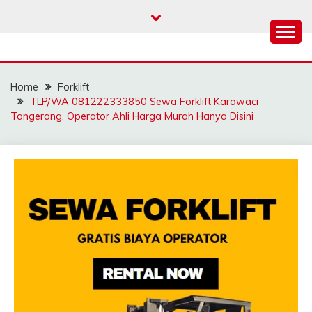
Skip
to
content
SAHABAT CRANE |
Sewa Crane, Forklift, Skylift Harga Bersahabat
JASA SEWA CRANE |
Home
Forklift
FORKLIFT | SKYLIFT
TLP/WA 081222333850 Sewa Forklift Karawaci
Tangerang, Operator Ahli Harga Murah Hanya Disini