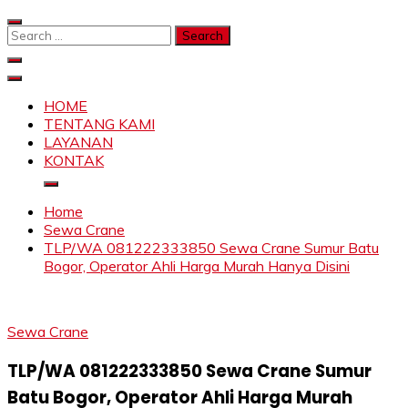
Skip
to
Search
content
for:
SAHABAT CRANE | JASA SEWA CRANE | FORKLIFT |
Sewa Crane, Forklift, Skylift Harga Bersahabat
SKYLIFT
HOME
TENTANG KAMI
LAYANAN
KONTAK
Home
Sewa Crane
TLP/WA 081222333850 Sewa Crane Sumur Batu
Bogor, Operator Ahli Harga Murah Hanya Disini
Sewa Crane
TLP/WA 081222333850 Sewa Crane Sumur
Batu Bogor, Operator Ahli Harga Murah