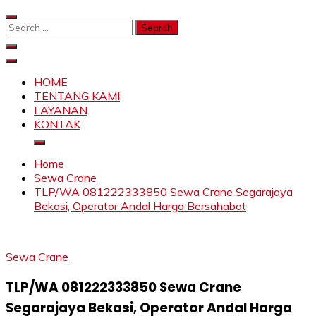
Skip
to
Search
content
for:
SAHABAT CRANE | JASA SEWA CRANE | FORKLIFT |
Sewa Crane, Forklift, Skylift Harga Bersahabat
SKYLIFT
HOME
TENTANG KAMI
LAYANAN
KONTAK
Home
Sewa Crane
TLP/WA 081222333850 Sewa Crane Segarajaya
Bekasi, Operator Andal Harga Bersahabat
Sewa Crane
TLP/WA 081222333850 Sewa Crane
Segarajaya Bekasi, Operator Andal Harga