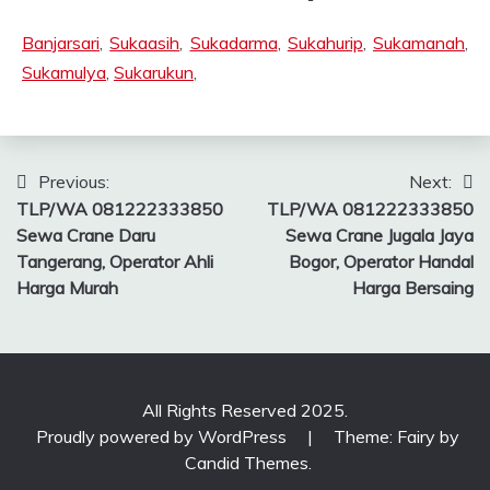
Banjarsari
,
Sukaasih
,
Sukadarma
,
Sukahurip
,
Sukamanah
,
Sukamulya
,
Sukarukun
,
Post
Previous:
Next:
TLP/WA 081222333850
TLP/WA 081222333850
navigation
Sewa Crane Daru
Sewa Crane Jugala Jaya
Tangerang, Operator Ahli
Bogor, Operator Handal
Harga Murah
Harga Bersaing
All Rights Reserved 2025.
Proudly powered by WordPress
|
Theme: Fairy by
Candid Themes
.