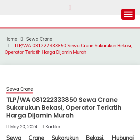
Skip
to
content
SAHABAT CRANE |
Sewa Crane, Forklift, Skylift Harga Bersahabat
JASA SEWA CRANE |
Home
Sewa Crane
FORKLIFT | SKYLIFT
TLP/WA 081222333850 Sewa Crane Sukarukun Bekasi,
Operator Terlatih Harga Dijamin Murah
Sewa Crane
TLP/WA 081222333850 Sewa Crane
Sukarukun Bekasi, Operator Terlatih
Harga Dijamin Murah
May 20, 2024
Kartika
Sewa Crane Sukarukun Bekasi, Hubungi