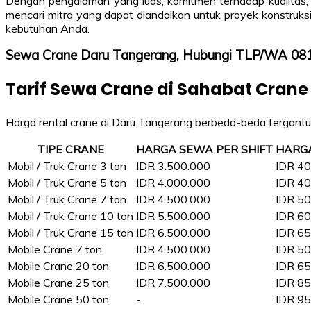
Dengan pengalaman yang luas, komitmen terhadap kualitas, 
mencari mitra yang dapat diandalkan untuk proyek konstruks
kebutuhan Anda.
Sewa Crane Daru Tangerang, Hubungi TLP/WA 0
Tarif Sewa Crane di Sahabat Crane
Harga rental crane di Daru Tangerang berbeda-beda tergantung
TIPE CRANE
HARGA SEWA PER SHIFT
HARG
Mobil / Truk Crane 3 ton
IDR 3.500.000
IDR 40
Mobil / Truk Crane 5 ton
IDR 4.000.000
IDR 40
Mobil / Truk Crane 7 ton
IDR 4.500.000
IDR 50
Mobil / Truk Crane 10 ton
IDR 5.500.000
IDR 60
Mobil / Truk Crane 15 ton
IDR 6.500.000
IDR 65
Mobile Crane 7 ton
IDR 4.500.000
IDR 50
Mobile Crane 20 ton
IDR 6.500.000
IDR 65
Mobile Crane 25 ton
IDR 7.500.000
IDR 85
Mobile Crane 50 ton
-
IDR 95