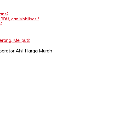
rane?
 BBM, dan Mobilisasi?
e?
ang, Meliputi: