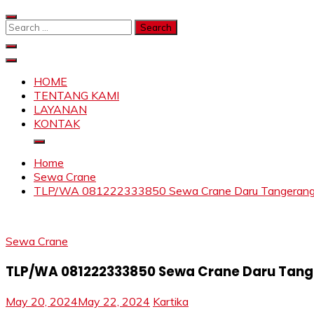
Skip
to
Search
content
for:
SAHABAT CRANE | JASA SEWA CRANE | FORKLIFT | SKY
Sewa Crane, Forklift, Skylift Harga Bersahabat
HOME
TENTANG KAMI
LAYANAN
KONTAK
Home
Sewa Crane
TLP/WA 081222333850 Sewa Crane Daru Tangerang, 
Sewa Crane
TLP/WA 081222333850 Sewa Crane Daru Tange
May 20, 2024
May 22, 2024
Kartika