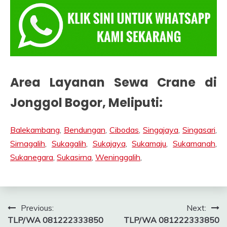
Area Layanan Sewa Crane di
Jonggol Bogor
, Meliputi:
Balekambang
,
Bendungan
,
Cibodas
,
Singajaya
,
Singasari
,
Sirnagalih
,
Sukagalih
,
Sukajaya
,
Sukamaju
,
Sukamanah
,
Sukanegara
,
Sukasirna
,
Weninggalih
,
Post
Previous:
Next:
TLP/WA 081222333850
TLP/WA 081222333850