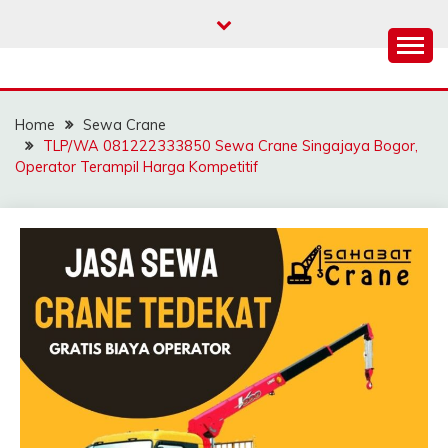
Skip
to
content
SAHABAT CRANE |
Sewa Crane, Forklift, Skylift Harga Bersahabat
JASA SEWA CRANE |
Home
Sewa Crane
FORKLIFT | SKYLIFT
TLP/WA 081222333850 Sewa Crane Singajaya Bogor,
Operator Terampil Harga Kompetitif