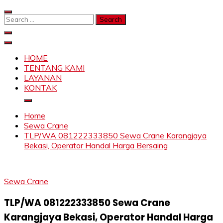
Skip
to
Search
content
for:
SAHABAT CRANE | JASA SEWA CRANE | FORKLIFT |
Sewa Crane, Forklift, Skylift Harga Bersahabat
SKYLIFT
HOME
TENTANG KAMI
LAYANAN
KONTAK
Home
Sewa Crane
TLP/WA 081222333850 Sewa Crane Karangjaya
Bekasi, Operator Handal Harga Bersaing
Sewa Crane
TLP/WA 081222333850 Sewa Crane
Karangjaya Bekasi, Operator Handal Harga