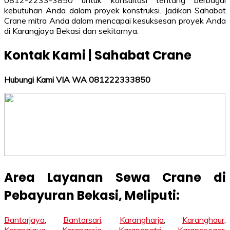
0812-2233-3850 untuk konsultasi tentang berbagai
kebutuhan Anda dalam proyek konstruksi. Jadikan Sahabat
Crane mitra Anda dalam mencapai kesuksesan proyek Anda
di Karangjaya Bekasi dan sekitarnya.
Kontak Kami | Sahabat Crane
Hubungi Kami VIA WA 081222333850
Area Layanan Sewa Crane di
Pebayuran
Bekasi
, Meliputi:
Bantarjaya
,
Bantarsari
,
Karangharja
,
Karanghaur
,
Karangjaya
,
Karangreja
,
Karangpatri
,
Karangsegar
,