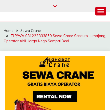
Skip
to
content
SAHABAT CRANE |
Sewa Crane, Forklift, Skylift Harga Bersahabat
JASA SEWA CRANE |
Home
Sewa Crane
FORKLIFT | SKYLIFT
TLP/WA 081222333850 Sewa Crane Senduro Lumajang,
Operator Ahli Harga Nego Sampai Deal