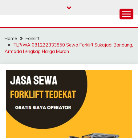
Skip
to
content
SAHABAT CRANE |
Sewa Crane, Forklift, Skylift Harga Bersahabat
JASA SEWA CRANE |
Home
Forklift
FORKLIFT | SKYLIFT
TLP/WA 081222333850 Sewa Forklift Sukajadi Bandung,
Armada Lengkap Harga Murah