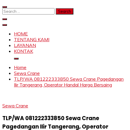
Skip
to
Search
content
for:
SAHABAT CRANE | JASA SEWA CRANE | FORKLIFT |
Sewa Crane, Forklift, Skylift Harga Bersahabat
SKYLIFT
HOME
TENTANG KAMI
LAYANAN
KONTAK
Home
Sewa Crane
TLP/WA 081222333850 Sewa Crane Pagedangan
Ilir Tangerang, Operator Handal Harga Bersaing
Sewa Crane
TLP/WA 081222333850 Sewa Crane
Pagedangan Ilir Tangerang, Operator