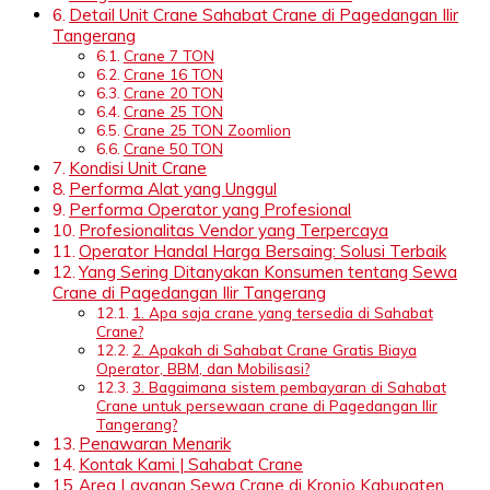
Detail Unit Crane Sahabat Crane di Pagedangan Ilir
Tangerang
Crane 7 TON
Crane 16 TON
Crane 20 TON
Crane 25 TON
Crane 25 TON Zoomlion
Crane 50 TON
Kondisi Unit Crane
Performa Alat yang Unggul
Performa Operator yang Profesional
Profesionalitas Vendor yang Terpercaya
Operator Handal Harga Bersaing: Solusi Terbaik
Yang Sering Ditanyakan Konsumen tentang Sewa
Crane di Pagedangan Ilir Tangerang
1. Apa saja crane yang tersedia di Sahabat
Crane?
2. Apakah di Sahabat Crane Gratis Biaya
Operator, BBM, dan Mobilisasi?
3. Bagaimana sistem pembayaran di Sahabat
Crane untuk persewaan crane di Pagedangan Ilir
Tangerang?
Penawaran Menarik
Kontak Kami | Sahabat Crane
Area Layanan Sewa Crane di Kronjo Kabupaten