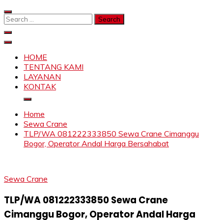
Skip
to
Search
content
for:
SAHABAT CRANE | JASA SEWA CRANE | FORKLIFT |
Sewa Crane, Forklift, Skylift Harga Bersahabat
SKYLIFT
HOME
TENTANG KAMI
LAYANAN
KONTAK
Home
Sewa Crane
TLP/WA 081222333850 Sewa Crane Cimanggu
Bogor, Operator Andal Harga Bersahabat
Sewa Crane
TLP/WA 081222333850 Sewa Crane
Cimanggu Bogor, Operator Andal Harga