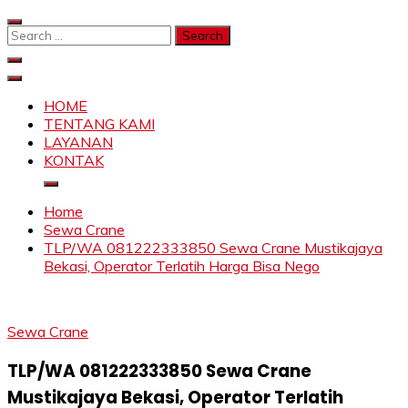
Skip
to
Search
content
for:
SAHABAT CRANE | JASA SEWA CRANE | FORKLIFT |
Sewa Crane, Forklift, Skylift Harga Bersahabat
SKYLIFT
HOME
TENTANG KAMI
LAYANAN
KONTAK
Home
Sewa Crane
TLP/WA 081222333850 Sewa Crane Mustikajaya
Bekasi, Operator Terlatih Harga Bisa Nego
Sewa Crane
TLP/WA 081222333850 Sewa Crane
Mustikajaya Bekasi, Operator Terlatih