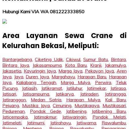
Hubungi Kami VIA WA 081222333850
Area Layanan Sewa Crane di
Kelurahan Bekasi, Meliputi:
Bantargebang
,
Ciketing Udik
,
Cikiwul
,
Sumur Batu
,
Bintara
,
Bintara Jaya
,
Jakasampurna
,
Kota Baru
,
Kranji
,
Jakamulya
,
Jakasetia
,
Kayuringin Jaya
,
Marga Jaya
,
Pekayon Jaya
,
Aren
Jaya
,
Jaya
,
Duren Jaya
,
Margahayu
,
Harapan Baru
,
Harapan
Jaya
,
Kaliabang Tengah
,
Marga Mulya
,
Perwira
,
Teluk
Pucung
,
Jatiasih
,
Jatikramat
,
Jatiluhur
,
Jatimekar
,
Jatirasa
,
Jatisari
,
Jatisampurna
,
Jatikarya
,
Jatiraden
,
Jatirangga
,
Jatiranggon
,
Medan Satria
,
Harapan Mulya
,
Kali Baru
,
Pejuang
,
Mustika Jaya
,
Cimuning
,
Mustikajaya
,
Mustikasari
,
Pedurenan
,
Pondok Gede
,
Jatibening
,
Jatibening Baru
,
Jaticempaka
,
Jatimakmur
,
Jatiwaringin
,
Pondok Melati
,
Jatimelati
,
Jatimurni
,
Jatirahayu
,
Jatiwarna
,
Rawalumbu
,
Bojong Menteng
,
Bojong Rawalumbu
,
Pengasinan
,