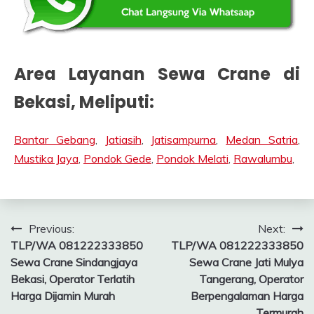
Area Layanan Sewa Crane di
Bekasi, Meliputi:
Bantar Gebang
,
Jatiasih
,
Jatisampurna
,
Medan Satria
,
Mustika Jaya
,
Pondok Gede
,
Pondok Melati
,
Rawalumbu
,
Post
Previous:
Next:
TLP/WA 081222333850
TLP/WA 081222333850
navigation
Sewa Crane Sindangjaya
Sewa Crane Jati Mulya
Bekasi, Operator Terlatih
Tangerang, Operator
Harga Dijamin Murah
Berpengalaman Harga
Termurah