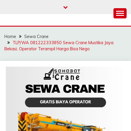
Skip
to
content
SAHABAT CRANE |
Sewa Crane, Forklift, Skylift Harga Bersahabat
JASA SEWA CRANE |
Home
Sewa Crane
FORKLIFT | SKYLIFT
TLP/WA 081222333850 Sewa Crane Mustika Jaya
Bekasi, Operator Terampil Harga Bisa Nego