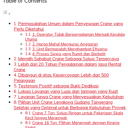
Table of Contents
Permasalahan Umum dalam Penyewaan Crane yang
Perlu Diketahui
1. Operator Tidak Berpengalaman Menjadi Kendala
Utama
2. Harga Mahal Menguras Anggaran
3. Unit Bermasalah Menghambat Efisiensi
4. Proses Sewa yang Rumit dan Berbelit
Memilih Sahabat Crane Sebagai Solusi Terpercaya
Lebih dari 20 Tahun Pengalaman dalam Jasa Rental
Crane
Dibangun di atas Kepercayaan Lebih dari 500
Pelanggan
Testimoni Positif sebagai Bukti Dedikasi
Lokasi Layanan yang Luas dan Jaringan yang Kuat
Layanan Sewa Crane yang Menyesuaikan Kebutuhan
Pilihan Unit Crane Lengkong Gudang Tangerang
Selatan yang Optimal untuk Berbagai Kebutuhan Proyek
Crane 7 Ton: Solusi Ringan untuk Pekerjaan Skala
Kecil hingga Menengah
Crane 16 Ton: Pilihan Menengah dengan Kinerja
Stabil