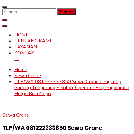
Skip
to
Search
content
for:
SAHABAT CRANE | JASA SEWA CRANE | FORKLIFT |
Sewa Crane, Forklift, Skylift Harga Bersahabat
SKYLIFT
HOME
TENTANG KAMI
LAYANAN
KONTAK
Home
Sewa Crane
TLP/WA 081222333850 Sewa Crane Lengkong
Gudang Tangerang Selatan, Operator Berpengalaman
Harga Bisa Nego
Sewa Crane
TLP/WA 081222333850 Sewa Crane