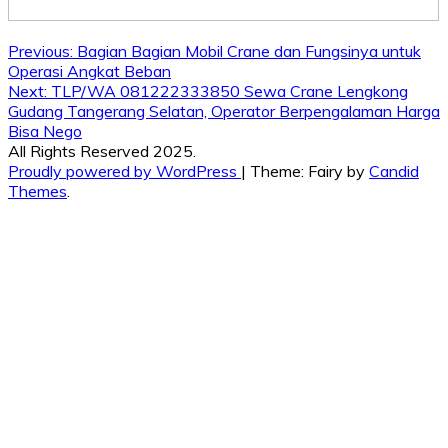
Post
Previous:
Bagian Bagian Mobil Crane dan Fungsinya untuk
Operasi Angkat Beban
navigation
Next:
TLP/WA 081222333850 Sewa Crane Lengkong
Gudang Tangerang Selatan, Operator Berpengalaman Harga
Bisa Nego
All Rights Reserved 2025.
Proudly powered by WordPress
|
Theme: Fairy by
Candid
Themes
.