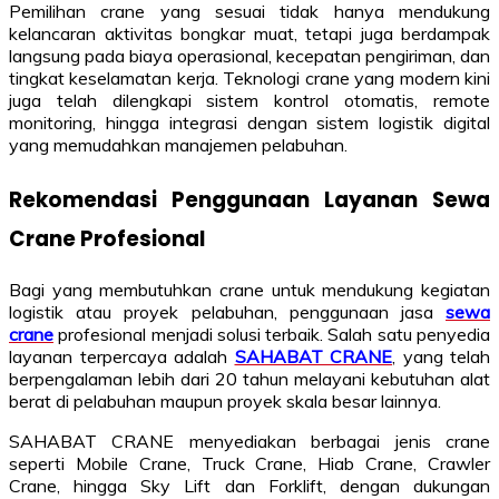
Pemilihan crane yang sesuai tidak hanya mendukung
kelancaran aktivitas bongkar muat, tetapi juga berdampak
langsung pada biaya operasional, kecepatan pengiriman, dan
tingkat keselamatan kerja. Teknologi crane yang modern kini
juga telah dilengkapi sistem kontrol otomatis, remote
monitoring, hingga integrasi dengan sistem logistik digital
yang memudahkan manajemen pelabuhan.
Rekomendasi Penggunaan Layanan Sewa
Crane Profesional
Bagi yang membutuhkan crane untuk mendukung kegiatan
logistik atau proyek pelabuhan, penggunaan jasa
sewa
crane
profesional menjadi solusi terbaik. Salah satu penyedia
layanan terpercaya adalah
SAHABAT CRANE
, yang telah
berpengalaman lebih dari 20 tahun melayani kebutuhan alat
berat di pelabuhan maupun proyek skala besar lainnya.
SAHABAT CRANE menyediakan berbagai jenis crane
seperti Mobile Crane, Truck Crane, Hiab Crane, Crawler
Crane, hingga Sky Lift dan Forklift, dengan dukungan