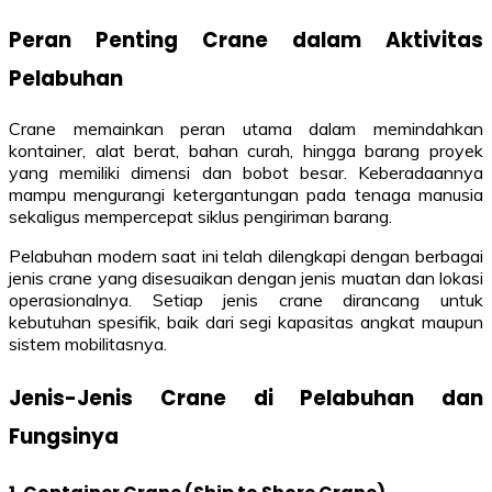
Peran Penting Crane dalam Aktivitas
Pelabuhan
Crane memainkan peran utama dalam memindahkan
kontainer, alat berat, bahan curah, hingga barang proyek
yang memiliki dimensi dan bobot besar. Keberadaannya
mampu mengurangi ketergantungan pada tenaga manusia
sekaligus mempercepat siklus pengiriman barang.
Pelabuhan modern saat ini telah dilengkapi dengan berbagai
jenis crane yang disesuaikan dengan jenis muatan dan lokasi
operasionalnya. Setiap jenis crane dirancang untuk
kebutuhan spesifik, baik dari segi kapasitas angkat maupun
sistem mobilitasnya.
Jenis-Jenis Crane di Pelabuhan dan
Fungsinya