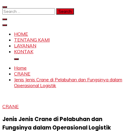
Skip
to
Search
content
for:
SAHABAT CRANE | JASA SEWA CRANE | FORKLIFT |
Sewa Crane, Forklift, Skylift Harga Bersahabat
SKYLIFT
HOME
TENTANG KAMI
LAYANAN
KONTAK
Home
CRANE
Jenis Jenis Crane di Pelabuhan dan Fungsinya dalam
Operasional Logistik
CRANE
Jenis Jenis Crane di Pelabuhan dan
Fungsinya dalam Operasional Logistik