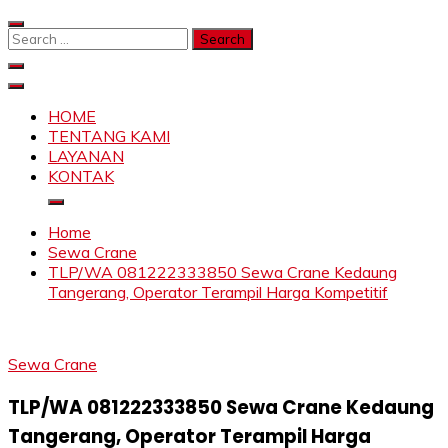
Skip
to
Search
content
for:
SAHABAT CRANE | JASA SEWA CRANE | FORKLIFT |
Sewa Crane, Forklift, Skylift Harga Bersahabat
SKYLIFT
HOME
TENTANG KAMI
LAYANAN
KONTAK
Home
Sewa Crane
TLP/WA 081222333850 Sewa Crane Kedaung
Tangerang, Operator Terampil Harga Kompetitif
Sewa Crane
TLP/WA 081222333850 Sewa Crane Kedaung
Tangerang, Operator Terampil Harga