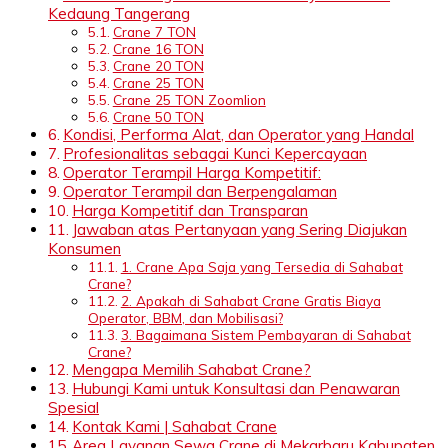
Kedaung Tangerang
Crane 7 TON
Crane 16 TON
Crane 20 TON
Crane 25 TON
Crane 25 TON Zoomlion
Crane 50 TON
Kondisi, Performa Alat, dan Operator yang Handal
Profesionalitas sebagai Kunci Kepercayaan
Operator Terampil Harga Kompetitif:
Operator Terampil dan Berpengalaman
Harga Kompetitif dan Transparan
Jawaban atas Pertanyaan yang Sering Diajukan
Konsumen
1. Crane Apa Saja yang Tersedia di Sahabat
Crane?
2. Apakah di Sahabat Crane Gratis Biaya
Operator, BBM, dan Mobilisasi?
3. Bagaimana Sistem Pembayaran di Sahabat
Crane?
Mengapa Memilih Sahabat Crane?
Hubungi Kami untuk Konsultasi dan Penawaran
Spesial
Kontak Kami | Sahabat Crane
Area Layanan Sewa Crane di Mekarbaru Kabupaten