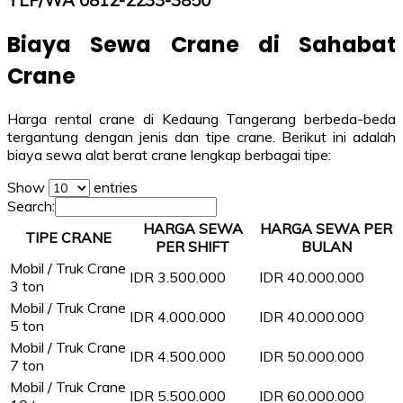
TLP/WA 0812-2233-3850
Biaya Sewa Crane di Sahabat
Crane
Harga rental crane di Kedaung Tangerang berbeda-beda
tergantung dengan jenis dan tipe crane. Berikut ini adalah
biaya sewa alat berat crane lengkap berbagai tipe:
Show
entries
Search:
HARGA SEWA
HARGA SEWA PER
TIPE CRANE
PER SHIFT
BULAN
Mobil / Truk Crane
IDR 3.500.000
IDR 40.000.000
3 ton
Mobil / Truk Crane
IDR 4.000.000
IDR 40.000.000
5 ton
Mobil / Truk Crane
IDR 4.500.000
IDR 50.000.000
7 ton
Mobil / Truk Crane
IDR 5.500.000
IDR 60.000.000