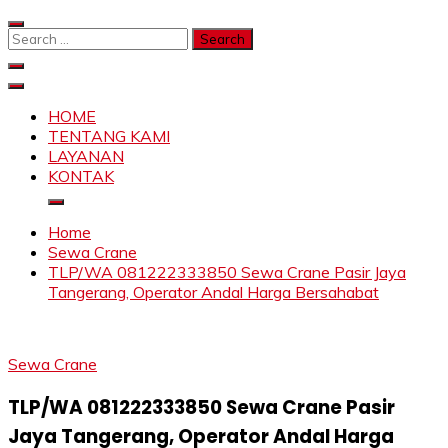
Skip
to
Search
content
for:
SAHABAT CRANE | JASA SEWA CRANE | FORKLIFT |
Sewa Crane, Forklift, Skylift Harga Bersahabat
SKYLIFT
HOME
TENTANG KAMI
LAYANAN
KONTAK
Home
Sewa Crane
TLP/WA 081222333850 Sewa Crane Pasir Jaya
Tangerang, Operator Andal Harga Bersahabat
Sewa Crane
TLP/WA 081222333850 Sewa Crane Pasir
Jaya Tangerang, Operator Andal Harga