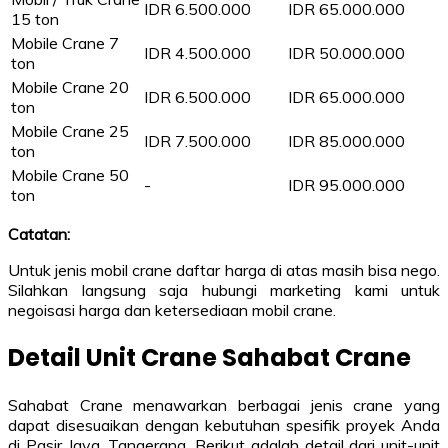
IDR 6.500.000
IDR 65.000.000
15 ton
Mobile Crane 7
IDR 4.500.000
IDR 50.000.000
ton
Mobile Crane 20
IDR 6.500.000
IDR 65.000.000
ton
Mobile Crane 25
IDR 7.500.000
IDR 85.000.000
ton
Mobile Crane 50
-
IDR 95.000.000
ton
Catatan:
Untuk jenis mobil crane daftar harga di atas masih bisa nego.
Silahkan langsung saja hubungi marketing kami untuk
negoisasi harga dan ketersediaan mobil crane.
Detail Unit Crane Sahabat Crane
Sahabat Crane menawarkan berbagai jenis crane yang
dapat disesuaikan dengan kebutuhan spesifik proyek Anda
di Pasir Jaya, Tangerang. Berikut adalah detail dari unit-unit