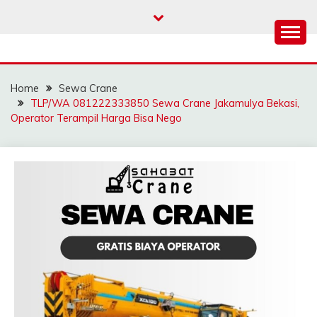
Skip
to
content
SAHABAT CRANE |
Sewa Crane, Forklift, Skylift Harga Bersahabat
JASA SEWA CRANE |
Home
Sewa Crane
FORKLIFT | SKYLIFT
TLP/WA 081222333850 Sewa Crane Jakamulya Bekasi,
Operator Terampil Harga Bisa Nego