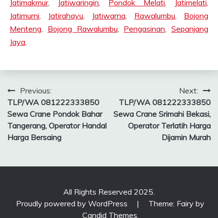
Jatimakmur
,
Jatiwaringin
,
Pondok Melati
,
Jatimelati
,
Jatimurni
,
Jatirahayu
,
Jatiwarna
,
Rawalumbu
,
Bojong
Menteng
,
Bojong Rawalumbu
,
Pengasinan
,
Sepanjang
Jaya
,
Post
Previous:
Next:
TLP/WA 081222333850
TLP/WA 081222333850
navigation
Sewa Crane Pondok Bahar
Sewa Crane Srimahi Bekasi,
Tangerang, Operator Handal
Operator Terlatih Harga
Harga Bersaing
Dijamin Murah
All Rights Reserved 2025.
Proudly powered by WordPress
|
Theme: Fairy by
Candid Themes
.