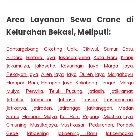
Area Layanan Sewa Crane di
Kelurahan Bekasi, Meliputi:
Bantargebang
,
Ciketing Udik
,
Cikiwul
,
Sumur Batu
,
Bintara
,
Bintara Jaya
,
Jakasampurna
,
Kota Baru
,
Kranji
,
Jakamulya
,
Jakasetia
,
Kayuringin Jaya
,
Marga Jaya
,
Pekayon Jaya
,
Aren Jaya
,
Jaya
,
Duren Jaya
,
Margahayu
,
Harapan Baru
,
Harapan Jaya
,
Kaliabang Tengah
,
Marga
Mulya
,
Perwira
,
Teluk Pucung
,
Jatiasih
,
Jatikramat
,
Jatiluhur
,
Jatimekar
,
Jatirasa
,
Jatisari
,
Jatisampurna
,
Jatikarya
,
Jatiraden
,
Jatirangga
,
Jatiranggon
,
Medan
Satria
,
Harapan Mulya
,
Kali Baru
,
Pejuang
,
Mustika Jaya
,
Cimuning
,
Mustikajaya
,
Mustikasari
,
Pedurenan
,
Pondok
Gede
,
Jatibening
,
Jatibening Baru
,
Jaticempaka
,