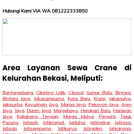
Hubungi Kami VIA WA 081222333850
Area Layanan Sewa Crane di
Kelurahan Bekasi, Meliputi:
Bantargebang
,
Ciketing Udik
,
Cikiwul
,
Sumur Batu
,
Bintara
,
Bintara Jaya
,
Jakasampurna
,
Kota Baru
,
Kranji
,
Jakamulya
,
Jakasetia
,
Kayuringin Jaya
,
Marga Jaya
,
Pekayon Jaya
,
Aren
Jaya
,
Jaya
,
Duren Jaya
,
Margahayu
,
Harapan Baru
,
Harapan
Jaya
,
Kaliabang Tengah
,
Marga Mulya
,
Perwira
,
Teluk
Pucung
,
Jatiasih
,
Jatikramat
,
Jatiluhur
,
Jatimekar
,
Jatirasa
,
Jatisari
,
Jatisampurna
,
Jatikarya
,
Jatiraden
,
Jatirangga
,