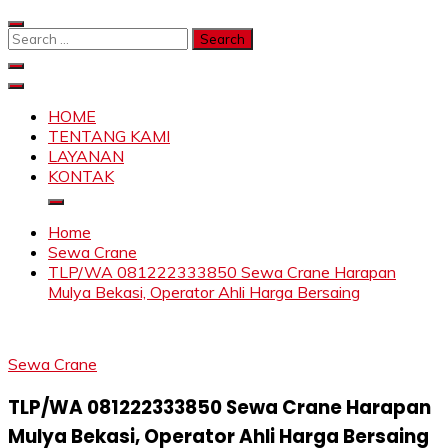
Skip
to
Search
content
for:
SAHABAT CRANE | JASA SEWA CRANE | FORKLIFT |
Sewa Crane, Forklift, Skylift Harga Bersahabat
SKYLIFT
HOME
TENTANG KAMI
LAYANAN
KONTAK
Home
Sewa Crane
TLP/WA 081222333850 Sewa Crane Harapan
Mulya Bekasi, Operator Ahli Harga Bersaing
Sewa Crane
TLP/WA 081222333850 Sewa Crane Harapan
Mulya Bekasi, Operator Ahli Harga Bersaing