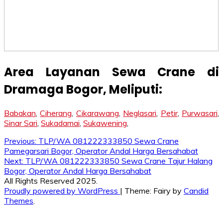
Area Layanan Sewa Crane di
Dramaga Bogor
, Meliputi:
Babakan
,
Ciherang
,
Cikarawang
,
Neglasari
,
Petir
,
Purwasari
,
Sinar Sari
,
Sukadamai
,
Sukawening
,
Post
Previous:
TLP/WA 081222333850 Sewa Crane
Pamegarsari Bogor, Operator Andal Harga Bersahabat
navigation
Next:
TLP/WA 081222333850 Sewa Crane Tajur Halang
Bogor, Operator Andal Harga Bersahabat
All Rights Reserved 2025.
Proudly powered by WordPress
|
Theme: Fairy by
Candid
Themes
.