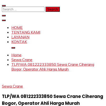
Skip
to
Search
content
for:
SAHABAT CRANE | JASA SEWA CRANE | FORKLIFT |
Sewa Crane, Forklift, Skylift Harga Bersahabat
SKYLIFT
HOME
TENTANG KAMI
LAYANAN
KONTAK
Home
Sewa Crane
TLP/WA 081222333850 Sewa Crane Ciherang
Bogor, Operator Ahli Harga Murah
Sewa Crane
TLP/WA 081222333850 Sewa Crane Ciherang
Bogor, Operator Ahli Harga Murah