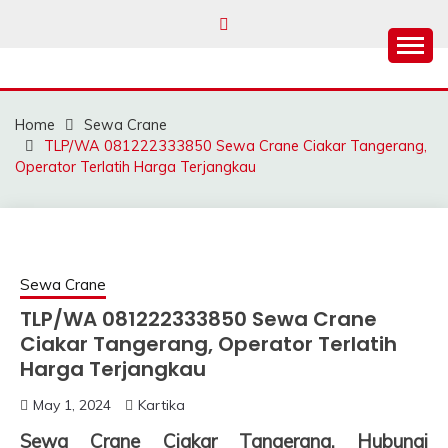
Skip
to
content
SAHABAT CRANE |
Sewa Crane, Forklift, Skylift Harga Bersahabat
JASA SEWA CRANE |
Home
Sewa Crane
FORKLIFT | SKYLIFT
TLP/WA 081222333850 Sewa Crane Ciakar Tangerang,
Operator Terlatih Harga Terjangkau
Sewa Crane
TLP/WA 081222333850 Sewa Crane
Ciakar Tangerang, Operator Terlatih
Harga Terjangkau
May 1, 2024
Kartika
Sewa Crane Ciakar Tangerang, Hubungi