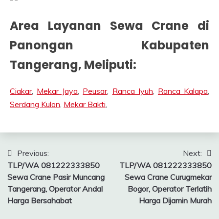
Area Layanan Sewa Crane di
Panongan Kabupaten
Tangerang
, Meliputi:
Ciakar
,
Mekar Jaya
,
Peusar
,
Ranca Iyuh
,
Ranca Kalapa
,
Serdang Kulon
,
Mekar Bakti
,
Post
Previous:
Next:
TLP/WA 081222333850
TLP/WA 081222333850
navigation
Sewa Crane Pasir Muncang
Sewa Crane Curugmekar
Tangerang, Operator Andal
Bogor, Operator Terlatih
Harga Bersahabat
Harga Dijamin Murah