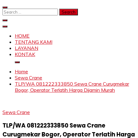
Skip
to
Search
content
for:
SAHABAT CRANE | JASA SEWA CRANE | FORKLIFT |
Sewa Crane, Forklift, Skylift Harga Bersahabat
SKYLIFT
HOME
TENTANG KAMI
LAYANAN
KONTAK
Home
Sewa Crane
TLP/WA 081222333850 Sewa Crane Curugmekar
Bogor, Operator Terlatih Harga Dijamin Murah
Sewa Crane
TLP/WA 081222333850 Sewa Crane
Curugmekar Bogor, Operator Terlatih Harga