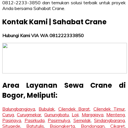
0812-2233-3850 dan temukan solusi terbaik untuk proyek
Anda bersama Sahabat Crane.
Kontak Kami | Sahabat Crane
Hubungi Kami VIA WA 081222333850
Area Layanan Sewa Crane di
Bogor
, Meliputi:
Balungbangjaya
,
Bubulak
,
Cilendek Barat
,
Cilendek Timur
,
Curug
,
Curugmekar
,
Gunungbatu
,
Loji
,
Margajaya
,
Menteng
,
Pasirjaya
,
Pasirkuda
,
Pasirmulya
,
Semplak
,
Sindangbarang
,
Situgede
,
Batutulis
,
Bojongkerta
,
Bondongan
,
Cikaret
,