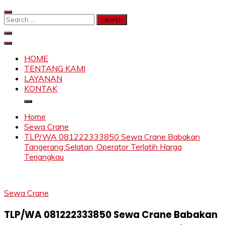
Skip
to
Search
content
for:
SAHABAT CRANE | JASA SEWA CRANE | FORKLIFT |
Sewa Crane, Forklift, Skylift Harga Bersahabat
SKYLIFT
HOME
TENTANG KAMI
LAYANAN
KONTAK
Home
Sewa Crane
TLP/WA 081222333850 Sewa Crane Babakan
Tangerang Selatan, Operator Terlatih Harga
Terjangkau
Sewa Crane
TLP/WA 081222333850 Sewa Crane Babakan