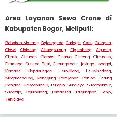
Area Layanan Sewa Crane di
Kabupaten Bogor
, Meliputi:
Babakan Madang
,
Bojonggede
,
Caringin
,
Cariu
,
Ciampea
,
Ciawi
,
Cibinong
,
Cibungbulang
,
Cigombong
,
Cigudeg
,
Cijeruk
,
Cileungsi
,
Ciomas
,
Cisarua
,
Ciseeng
,
Citeureup
,
Dramaga
,
Gunung Putri
,
Gunungsindur
,
Jasinga
,
Jonggol
,
Kemang
,
Klapanunggal
,
Leuwiliang
,
Leuwisadeng
,
Megamendung
,
Nanggung
,
Pamijahan
,
Parung
,
Parung
Panjang
,
Rancabungur
,
Rumpin
,
Sukajaya
,
Sukamakmur
,
Sukaraja
,
Tajurhalang
,
Tamansari
,
Tanjungsari
,
Tenjo
,
Tenjolaya
,