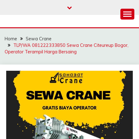
Skip
to
content
SAHABAT CRANE |
Sewa Crane, Forklift, Skylift Harga Bersahabat
JASA SEWA CRANE |
Home
Sewa Crane
FORKLIFT | SKYLIFT
TLP/WA 081222333850 Sewa Crane Citeureup Bogor,
Operator Terampil Harga Bersaing