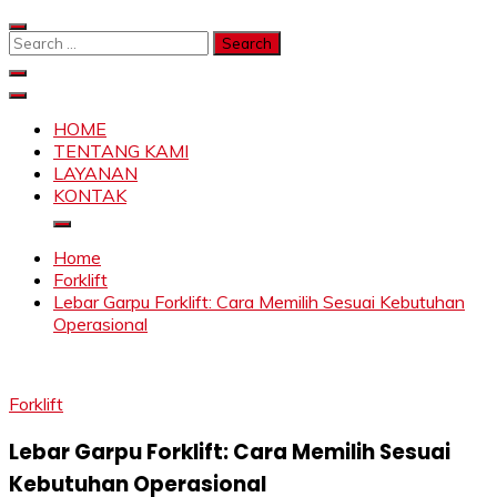
Skip
to
Search
content
for:
SAHABAT CRANE | JASA SEWA CRANE | FORKLIFT |
Sewa Crane, Forklift, Skylift Harga Bersahabat
SKYLIFT
HOME
TENTANG KAMI
LAYANAN
KONTAK
Home
Forklift
Lebar Garpu Forklift: Cara Memilih Sesuai Kebutuhan
Operasional
Forklift
Lebar Garpu Forklift: Cara Memilih Sesuai
Kebutuhan Operasional