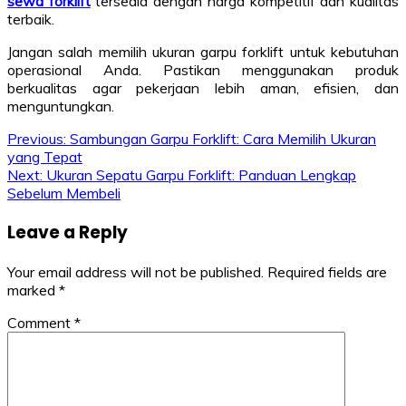
sewa forklift
tersedia dengan harga kompetitif dan kualitas
terbaik.
Jangan salah memilih ukuran garpu forklift untuk kebutuhan
operasional Anda. Pastikan menggunakan produk
berkualitas agar pekerjaan lebih aman, efisien, dan
menguntungkan.
Post
Previous:
Sambungan Garpu Forklift: Cara Memilih Ukuran
yang Tepat
navigation
Next:
Ukuran Sepatu Garpu Forklift: Panduan Lengkap
Sebelum Membeli
Leave a Reply
Your email address will not be published.
Required fields are
marked
*
Comment
*