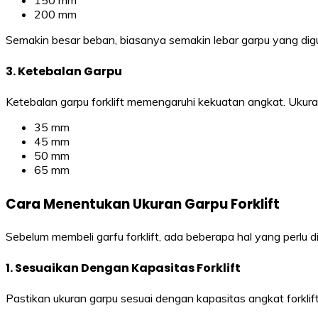
150 mm
200 mm
Semakin besar beban, biasanya semakin lebar garpu yang digun
3. Ketebalan Garpu
Ketebalan garpu forklift memengaruhi kekuatan angkat. Ukuran
35 mm
45 mm
50 mm
65 mm
Cara Menentukan Ukuran Garpu Forklift
Sebelum membeli garfu forklift, ada beberapa hal yang perlu d
1. Sesuaikan Dengan Kapasitas Forklift
Pastikan ukuran garpu sesuai dengan kapasitas angkat forklif