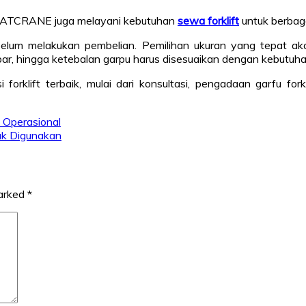
HABATCRANE juga melayani kebutuhan
sewa forklift
untuk berbaga
elum melakukan pembelian. Pemilihan ukuran yang tepat aka
lebar, hingga ketebalan garpu harus disesuaikan dengan kebutuha
ift terbaik, mulai dari konsultasi, pengadaan garfu forkli
n Operasional
yak Digunakan
marked
*