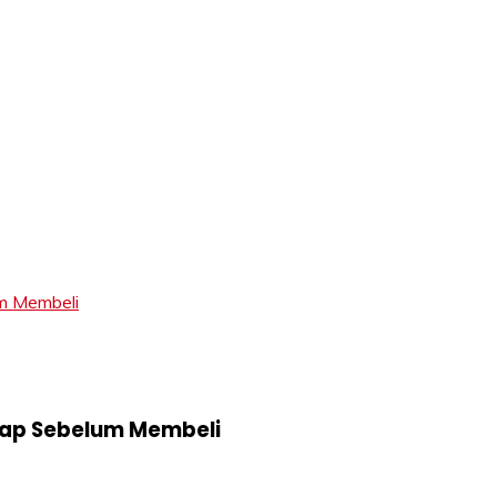
LIFT
um Membeli
kap Sebelum Membeli