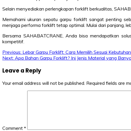
Selain menyediakan perlengkapan forklift berkualitas, SA
Memahami ukuran sepatu garpu forklift sangat penting seb
menjaga performa forklift tetap optimal. Mulai dari panjang, 
Bersama SAHABATCRANE, Anda bisa mendapatkan solusi forkl
kompetitif.
Post
Previous:
Lebar Garpu Forklift: Cara Memilih Sesuai Kebutuha
Next:
Apa Bahan Garpu Forklift? Ini Jenis Material yang Ban
navigation
Leave a Reply
Your email address will not be published.
Required fields are 
Comment
*