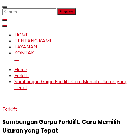
Skip
to
Search
content
for:
SAHABAT CRANE | JASA SEWA CRANE | FORKLIFT |
Sewa Crane, Forklift, Skylift Harga Bersahabat
SKYLIFT
HOME
TENTANG KAMI
LAYANAN
KONTAK
Home
Forklift
Sambungan Garpu Forklift: Cara Memilih Ukuran yang
Tepat
Forklift
Sambungan Garpu Forklift: Cara Memilih
Ukuran yang Tepat