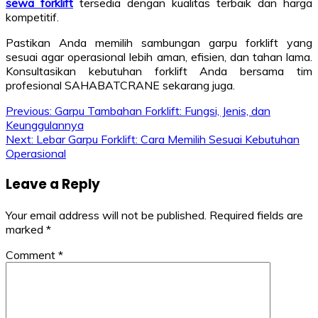
sewa forklift
tersedia dengan kualitas terbaik dan harga
kompetitif.
Pastikan Anda memilih sambungan garpu forklift yang
sesuai agar operasional lebih aman, efisien, dan tahan lama.
Konsultasikan kebutuhan forklift Anda bersama tim
profesional SAHABATCRANE sekarang juga.
Post
Previous:
Garpu Tambahan Forklift: Fungsi, Jenis, dan
Keunggulannya
navigation
Next:
Lebar Garpu Forklift: Cara Memilih Sesuai Kebutuhan
Operasional
Leave a Reply
Your email address will not be published.
Required fields are
marked
*
Comment
*