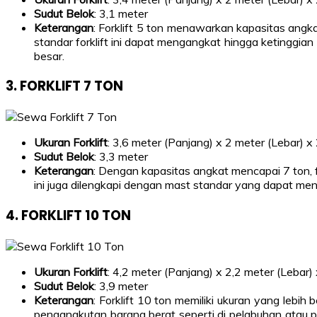
Sudut Belok
: 3,1 meter
Keterangan
: Forklift 5 ton menawarkan kapasitas angka
standar forklift ini dapat mengangkat hingga ketingg
besar.
3.
FORKLIFT 7 TON
Ukuran Forklift
: 3,6 meter (Panjang) x 2 meter (Lebar) x 
Sudut Belok
: 3,3 meter
Keterangan
: Dengan kapasitas angkat mencapai 7 ton, for
ini juga dilengkapi dengan mast standar yang dapat men
4.
FORKLIFT 10 TON
Ukuran Forklift
: 4,2 meter (Panjang) x 2,2 meter (Lebar)
Sudut Belok
: 3,9 meter
Keterangan
: Forklift 10 ton memiliki ukuran yang le
pengangkutan barang berat seperti di pelabuhan atau pr