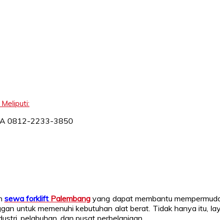
Meliputi:
an
sewa forklift
Palembang
yang dapat membantu mempermudah 
ggan untuk memenuhi kebutuhan alat berat. Tidak hanya itu, l
stri, pelabuhan, dan pusat perbelanjaan.