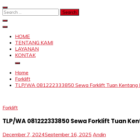
Skip
to
Search
content
for:
SAHABAT CRANE | JASA SEWA CRANE | FORKLIFT | SKY
Sewa Crane, Forklift, Skylift Harga Bersahabat
HOME
TENTANG KAMI
LAYANAN
KONTAK
Home
Forklift
TLP/WA 081222333850 Sewa Forklift Tuan Kentang P
Forklift
TLP/WA 081222333850 Sewa Forklift Tuan Ke
December 7, 2024
September 16, 2025
Andin