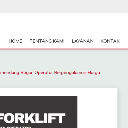
ASA SEWA CRANE | FORKL
HOME
TENTANG KAMI
LAYANAN
KONTAK
endung Bogor, Operator Berpengalaman Harga