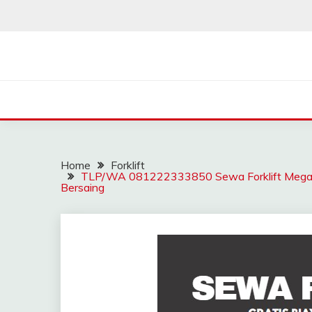
Skip
to
content
SAHABAT CRANE | J
Sewa Crane, Forklift, Skylift Harga Bersahabat
Home
Forklift
TLP/WA 081222333850 Sewa Forklift Megam
Bersaing