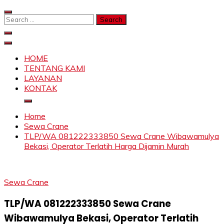
Skip
to
Search
content
for:
SAHABAT CRANE | JASA SEWA CRANE | FORKLIFT |
Sewa Crane, Forklift, Skylift Harga Bersahabat
SKYLIFT
HOME
TENTANG KAMI
LAYANAN
KONTAK
Home
Sewa Crane
TLP/WA 081222333850 Sewa Crane Wibawamulya
Bekasi, Operator Terlatih Harga Dijamin Murah
Sewa Crane
TLP/WA 081222333850 Sewa Crane
Wibawamulya Bekasi, Operator Terlatih