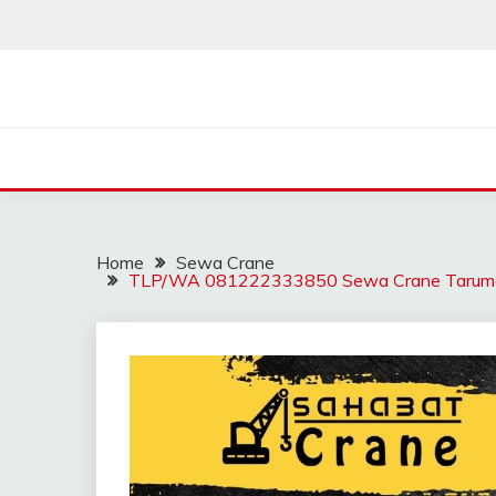
Skip
to
content
SAHABAT CRANE | J
Sewa Crane, Forklift, Skylift Harga Bersahabat
Home
Sewa Crane
TLP/WA 081222333850 Sewa Crane Tarumajay