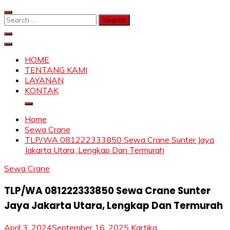
Skip
to
Search
content
for:
SAHABAT CRANE | JASA SEWA CRANE | FORKLIFT |
Sewa Crane, Forklift, Skylift Harga Bersahabat
SKYLIFT
HOME
TENTANG KAMI
LAYANAN
KONTAK
Home
Sewa Crane
TLP/WA 081222333850 Sewa Crane Sunter Jaya
Jakarta Utara, Lengkap Dan Termurah
Sewa Crane
TLP/WA 081222333850 Sewa Crane Sunter
Jaya Jakarta Utara, Lengkap Dan Termurah
April 3, 2024
September 16, 2025
Kartika