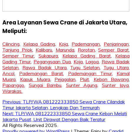
Area Layanan Sewa Crane di Jakarta Utara,
Meliputi:
Cilincing
,
Kelapa Gading
,
Koja
,
Pademangan
,
Penjaringan
,
Tanjung Priok
,
Kalibaru
,
Marunda
,
Rorotan
,
Semper Barat
,
Semper Timur
,
Sukapura
,
Kelapa Gading Barat
,
Kelapa
Gading Timur
,
Pegangsaan Dua
,
Koja
,
Lagoa
,
Rawa Badak
Selatan
,
Rawa Badak Utara
,
Tugu Selatan
,
Tugu Utara
,
Ancol
,
Pademangan Barat
,
Pademangan Timur
,
Kamal
Muara
,
Kapuk Muara
,
Pejagalan
,
Pluit
,
Kebon Bawang
,
Papanggo
,
Sungai Bambu
,
Sunter Agung
,
Sunter Jaya
,
Warakas.
Post
Previous:
TLP/WA 081222333850 Sewa Crane Cilandak
Timur Jakarta Selatan, Lengkap Dan Termurah
navigation
Next:
TLP/WA 081222333850 Sewa Crane Kebon Melati
Jakarta Pusat, Unit Dirawat Dengan Baik Teratur
All Rights Reserved 2025.
Proudly powered by WordPress
|
Theme: Fairy by
Candid