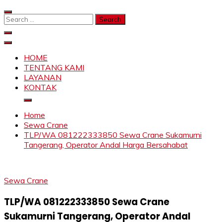
Skip
to
Search
content
for:
SAHABAT CRANE | JASA SEWA CRANE | FORKLIFT |
Sewa Crane, Forklift, Skylift Harga Bersahabat
SKYLIFT
HOME
TENTANG KAMI
LAYANAN
KONTAK
Home
Sewa Crane
TLP/WA 081222333850 Sewa Crane Sukamurni
Tangerang, Operator Andal Harga Bersahabat
Sewa Crane
TLP/WA 081222333850 Sewa Crane
Sukamurni Tangerang, Operator Andal