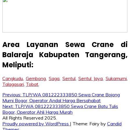
Area Layanan Sewa Crane di
Balaraja Kabupaten Tangerang
,
Meliputi:
Cangkudu
,
Gembong
,
Saga
,
Sentul
,
Sentul Jaya
,
Sukamurni
,
Talagasari
,
Tobat
,
Post
Previous:
TLP/WA 081222333850 Sewa Crane Bojong
Murni Bogor, Operator Andal Harga Bersahabat
navigation
Next:
TLP/WA 081222333850 Sewa Crane Batu Tulis
Bogor, Operator Ahli Harga Murah
All Rights Reserved 2025.
Proudly powered by WordPress
|
Theme: Fairy by
Candid
Themes
.