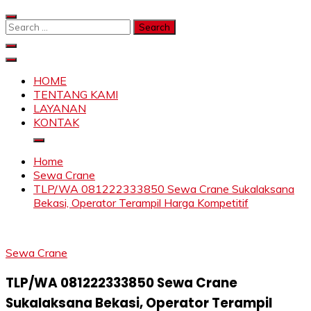
Skip
to
Search
content
for:
SAHABAT CRANE | JASA SEWA CRANE | FORKLIFT |
Sewa Crane, Forklift, Skylift Harga Bersahabat
SKYLIFT
HOME
TENTANG KAMI
LAYANAN
KONTAK
Home
Sewa Crane
TLP/WA 081222333850 Sewa Crane Sukalaksana
Bekasi, Operator Terampil Harga Kompetitif
Sewa Crane
TLP/WA 081222333850 Sewa Crane
Sukalaksana Bekasi, Operator Terampil