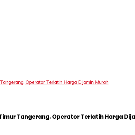
LIFT
gerang, Operator Terlatih Harga Dijamin Murah
imur Tangerang, Operator Terlatih Harga Dij