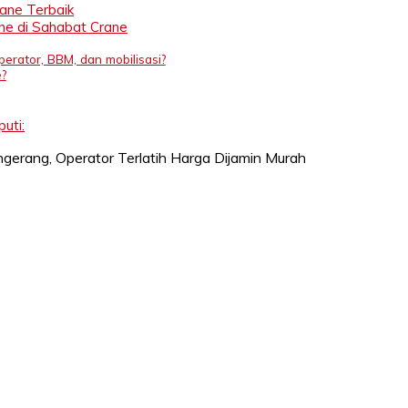
rane Terbaik
ne di Sahabat Crane
perator, BBM, dan mobilisasi?
?
uti: