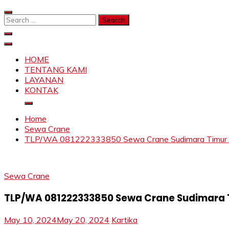
Skip
to
Search
content
for:
SAHABAT CRANE | JASA SEWA CRANE | FORKLIFT | SKY
Sewa Crane, Forklift, Skylift Harga Bersahabat
HOME
TENTANG KAMI
LAYANAN
KONTAK
Home
Sewa Crane
TLP/WA 081222333850 Sewa Crane Sudimara Timur Tan
Sewa Crane
TLP/WA 081222333850 Sewa Crane Sudimara T
May 10, 2024
May 20, 2024
Kartika