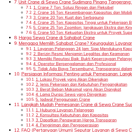
Unit Crane di Sewa Crane Sudimara Pinang Tangerang:
1. Crane 7 Ton: Solusi Ringan dan Fleksibel
2. Crane 16 Ton: Keseimbangan Kapasitas dan Mobili
3. Crane 20 Ton: Kuat dan Serbaguna
4. Crane 25 Ton: Kapasitas Tinggi untuk Pekerjaan 
5. Crane 25 Ton Zoomlion: Jangkauan Ekstra dan Kin
6. Crane 50 Ton: Kekuatan Ekstra untuk Proyek Supe
Harga Sewa Crane di Sahabat Crane
Mengapa Memilih Sahabat Crane? Keunggulan Layanan
1. Layanan Pelanggan 24 Jam: Siap Mendukung Kapa
2. Berizin Resmi: Menjamin Legalitas dan Keamanan
3. Memiliki Reputasi Baik: Bukti Kepercayaan Pelang
4. Operator Berpengalaman dan Profesional
5. Tidak Ada Biaya Tersembunyi: Transparansi dalam
Persiapan Informasi Penting untuk Pemesanan: Lan
1. Lokasi Proyek yang Akan Dikerjakan
2. Jenis Pekerjaan dan Kebutuhan Pengangkatan
3. Berat Beban Maksimal yang Akan Diangkat
4. Lama Durasi Sewa yang Diinginkan
5. Jadwal Penggunaan Crane
Langkah Mudah Pemesanan Crane di Sewa Crane Sud
1. Hubungi Layanan Pelanggan
2. Konsultasi Kebutuhan dan Kapasitas
3. Dapatkan Penawaran Harga Transparan
4. Pengiriman dan Pengoperasian
FAQ (Pertanyaan Umum) Seputar Layanan di Sewa C