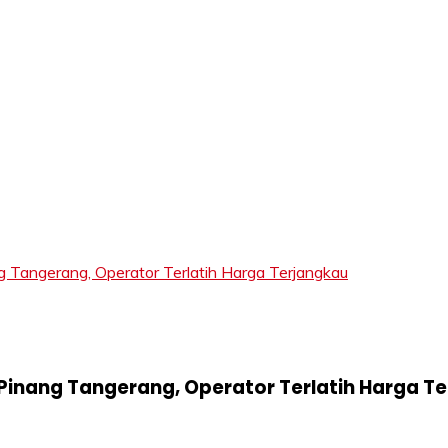
LIFT
ngerang, Operator Terlatih Harga Terjangkau
inang Tangerang, Operator Terlatih Harga T