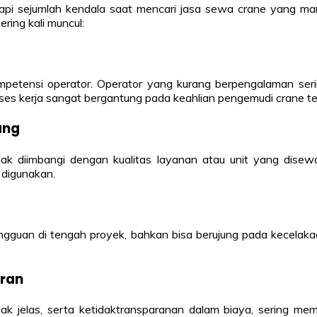
pi sejumlah kendala saat mencari jasa sewa crane yang ma
ring kali muncul:
mpetensi operator. Operator yang kurang berpengalaman serin
es kerja sangat bergantung pada keahlian pengemudi crane te
ang
ak diimbangi dengan kualitas layanan atau unit yang disewa
 digunakan.
angguan di tengah proyek, bahkan bisa berujung pada kecelak
aran
dak jelas, serta ketidaktransparanan dalam biaya, sering mem