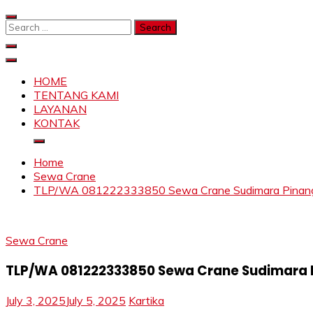
Skip
to
Search
content
for:
SAHABAT CRANE | JASA SEWA CRANE | FORKLIFT | SKY
Sewa Crane, Forklift, Skylift Harga Bersahabat
HOME
TENTANG KAMI
LAYANAN
KONTAK
Home
Sewa Crane
TLP/WA 081222333850 Sewa Crane Sudimara Pinang Ta
Sewa Crane
TLP/WA 081222333850 Sewa Crane Sudimara P
July 3, 2025
July 5, 2025
Kartika