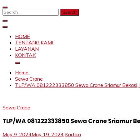
Skip
to
Search
content
for:
SAHABAT CRANE | JASA SEWA CRANE | FORKLIFT | SKY
Sewa Crane, Forklift, Skylift Harga Bersahabat
HOME
TENTANG KAMI
LAYANAN
KONTAK
Home
Sewa Crane
TLP/WA 081222333850 Sewa Crane Sriamur Bekasi, O
Sewa Crane
TLP/WA 081222333850 Sewa Crane Sriamur Be
May 9, 2024
May 19, 2024
Kartika