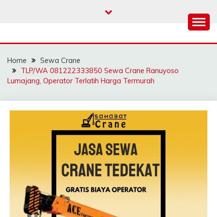
Skip
to
content
SAHABAT CRANE |
Sewa Crane, Forklift, Skylift Harga Bersahabat
JASA SEWA CRANE |
Home
Sewa Crane
FORKLIFT | SKYLIFT
TLP/WA 081222333850 Sewa Crane Ranuyoso
Lumajang, Operator Terlatih Harga Termurah