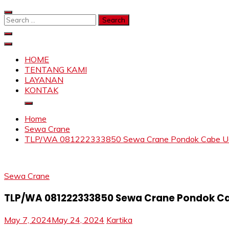
Skip
to
Search
content
for:
SAHABAT CRANE | JASA SEWA CRANE | FORKLIFT | SKY
Sewa Crane, Forklift, Skylift Harga Bersahabat
HOME
TENTANG KAMI
LAYANAN
KONTAK
Home
Sewa Crane
TLP/WA 081222333850 Sewa Crane Pondok Cabe Udik 
Sewa Crane
TLP/WA 081222333850 Sewa Crane Pondok Cab
May 7, 2024
May 24, 2024
Kartika