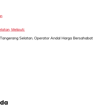
an
tan, Meliputi:
nda