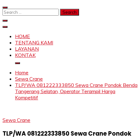
Skip
to
Search
content
for:
SAHABAT CRANE | JASA SEWA CRANE | FORKLIFT |
Sewa Crane, Forklift, Skylift Harga Bersahabat
SKYLIFT
HOME
TENTANG KAMI
LAYANAN
KONTAK
Home
Sewa Crane
TLP/WA 081222333850 Sewa Crane Pondok Benda
Tangerang Selatan, Operator Terampil Harga
Kompetitif
Sewa Crane
TLP/WA 081222333850 Sewa Crane Pondok