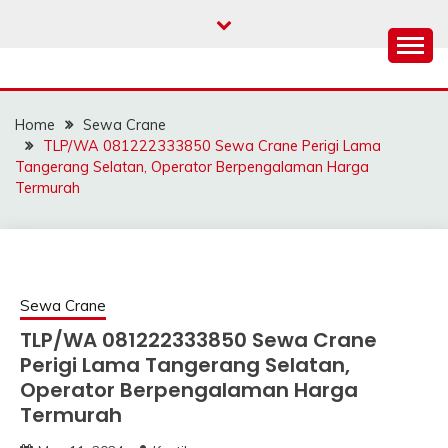
Skip
to
content
SAHABAT CRANE |
Sewa Crane, Forklift, Skylift Harga Bersahabat
JASA SEWA CRANE |
Home
Sewa Crane
FORKLIFT | SKYLIFT
TLP/WA 081222333850 Sewa Crane Perigi Lama
Tangerang Selatan, Operator Berpengalaman Harga
Termurah
Sewa Crane
TLP/WA 081222333850 Sewa Crane
Perigi Lama Tangerang Selatan,
Operator Berpengalaman Harga
Termurah