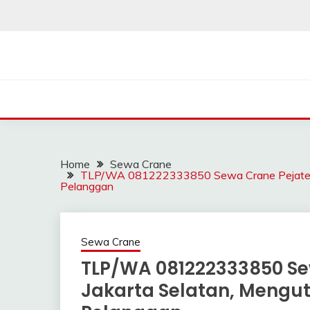
Skip
to
content
SAHABAT CRANE | J
Sewa Crane, Forklift, Skylift Harga Bersahabat
Home
Sewa Crane
TLP/WA 081222333850 Sewa Crane Pejaten 
Pelanggan
Sewa Crane
TLP/WA 081222333850 Se
Jakarta Selatan, Meng