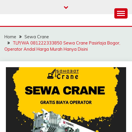
Skip
to
content
SAHABAT CRANE |
Sewa Crane, Forklift, Skylift Harga Bersahabat
JASA SEWA CRANE |
Home
Sewa Crane
FORKLIFT | SKYLIFT
TLP/WA 081222333850 Sewa Crane Pasirlaja Bogor,
Operator Andal Harga Murah Hanya Disini