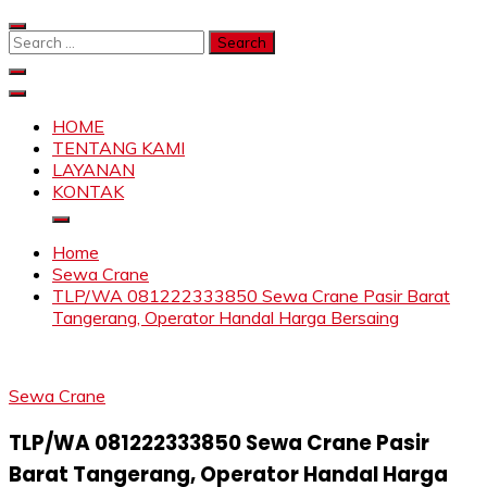
Skip
to
Search
content
for:
SAHABAT CRANE | JASA SEWA CRANE | FORKLIFT |
Sewa Crane, Forklift, Skylift Harga Bersahabat
SKYLIFT
HOME
TENTANG KAMI
LAYANAN
KONTAK
Home
Sewa Crane
TLP/WA 081222333850 Sewa Crane Pasir Barat
Tangerang, Operator Handal Harga Bersaing
Sewa Crane
TLP/WA 081222333850 Sewa Crane Pasir
Barat Tangerang, Operator Handal Harga